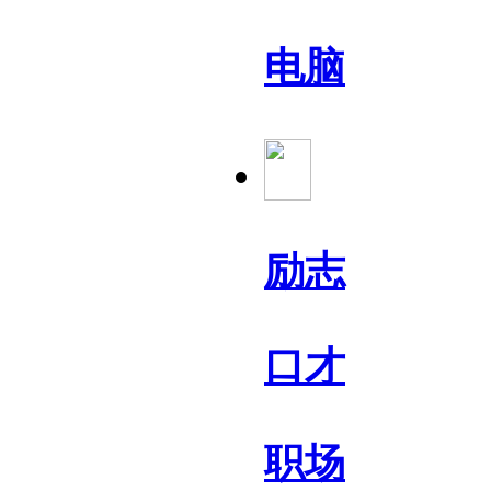
电脑
励志
口才
职场