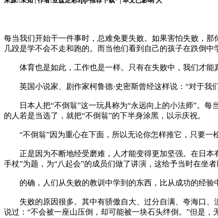
来源::未知 | 作者:亚盘足彩app-推荐下载* | 本文已影响
人
每当我们开始干一件事时，总难免要失败。如果害怕失败，那
几跤是学不会不走和跑的。而当他们看到自己的孩子在跌倒中
体育也是如此，工作也是一样。只有在失败中，我们才能真正
英国小说家、剧作家柯鲁德·史密斯曾经这样说：“对于我们
日本人把“不倒翁”这一玩具称为“永远向上的小法师”。每当
的人若是当选了，就把“不倒翁”的下半身涂黑，以示庆祝。
“不倒翁”因为重心在下面，所以无论你怎样推它，只要一松
正是因为不断地经受磨难，人才能变得更加坚强。在日本有“
手杖”为题，为“八起会”的成员们做了讲演，这给予当时在坐
的确，人们从失败的教训中学到的东西，比从成功的经验
失败的原因很多。其中有骄傲自大、过分自满、夸海口、滥
说过：“不会被一座山压倒，却可能被一块石头绊倒。”但是