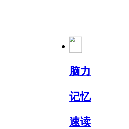
脑力
记忆
速读