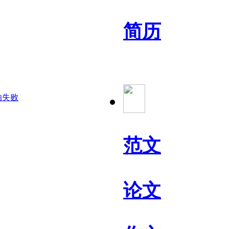
简历
怕失败
范文
论文